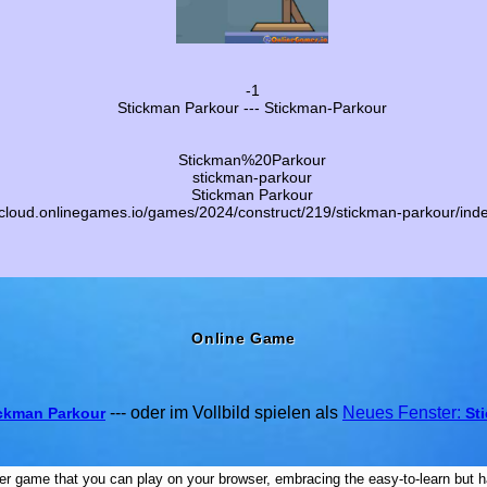
-1
Stickman Parkour --- Stickman-Parkour
Stickman%20Parkour
stickman-parkour
Stickman Parkour
//cloud.onlinegames.io/games/2024/construct/219/stickman-parkour/ind
Online Game
--- oder im Vollbild spielen als
Neues Fenster:
ckman Parkour
St
er game that you can play on your browser, embracing the easy-to-learn but 