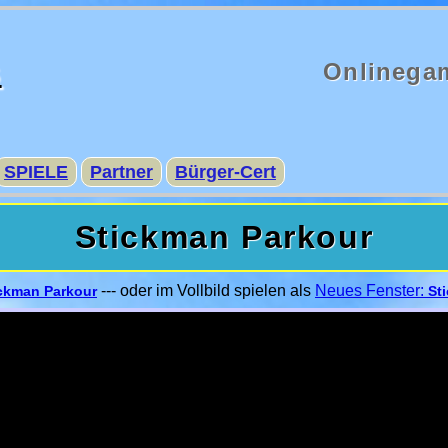
s
Onlinega
SPIELE
Partner
Bürger-Cert
Stickman Parkour
--- oder im Vollbild spielen als
Neues Fenster:
ckman Parkour
St