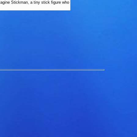
agine Stickman, a tiny stick figure who