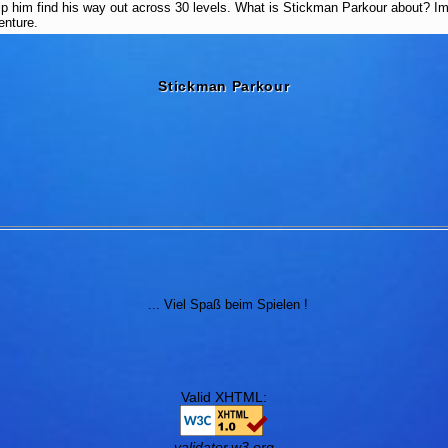
p him find his way out across 30 levels. What is Stickman Parkour about? Im
enture.
Stickman Parkour
... Viel Spaß beim Spielen !
Valid XHTML:
validator.w3.org