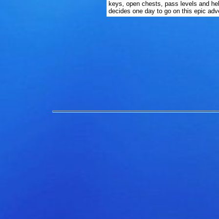
keys, open chests, pass levels and hel
decides one day to go on this epic adv