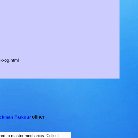
ex-og.html
öffnen
ickman Parkour
hard-to-master mechanics. Collect