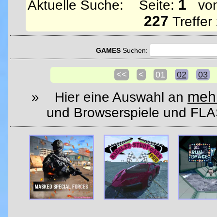
1
Aktuelle Suche: Seite:
vo
227
Treffer
GAMES
Suchen:
<<
<
01
02
03
mehr
» Hier eine Auswahl an
und Browserspiele und FLAS