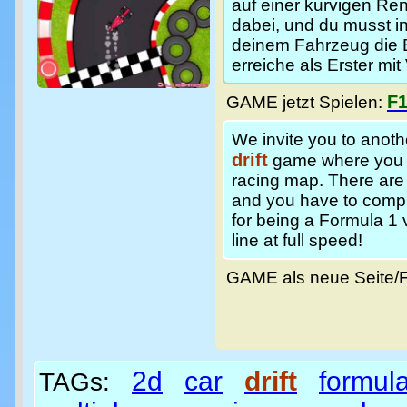
auf einer kurvigen Ren
dabei, und du musst i
deinem Fahrzeug die E
erreiche als Erster mit 
F1
GAME jetzt Spielen:
We invite you to anot
drift
game where you r
racing map. There are 
and you have to complet
for being a Formula 1 v
line at full speed!
GAME als neue Seite/
2d
car
drift
formul
TAGs: