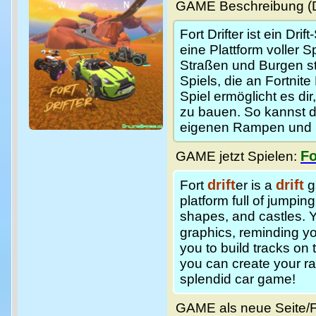
GAME Beschreibung (De
Fort Drifter ist ein Dri
eine Plattform voller 
Straßen und Burgen st
Spiels, die an Fortnite 
Spiel ermöglicht es di
zu bauen. So kannst d
eigenen Rampen und St
Fo
GAME jetzt Spielen:
drift
drift
Fort
er is a
g
platform full of jumpin
shapes, and castles. Y
graphics, reminding yo
you to build tracks on 
you can create your r
splendid car game!
GAME als neue Seite/