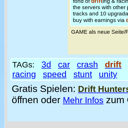
drift
fond of
ing & raci
the servers with other 
tracks and 10 upgradab
buy with earnings via
GAME als neue Seite/
3d
car
crash
drift
TAGs:
racing
speed
stunt
unity
Gratis Spielen:
Drift Hunter
öffnen oder
zum
Mehr Infos