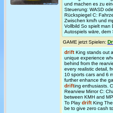
und machen es zu eine
Steuerung: WASD oder
Rückspiegel C: Fahrz
Zwischen km/h und mph
Vollbild So spielt man 
Autospiels wäre, dem 
Dr
GAME jetzt Spielen:
drift
King stands out 
unique experience wh
behind from the rearv
every realistic detail,
10 sports cars and 6 
further enhance the g
drift
ing enthusiasts. 
Rearview Mirror C: Ch
between KMH and MPH 
drift
To Play
King The 
be to give zero cash to