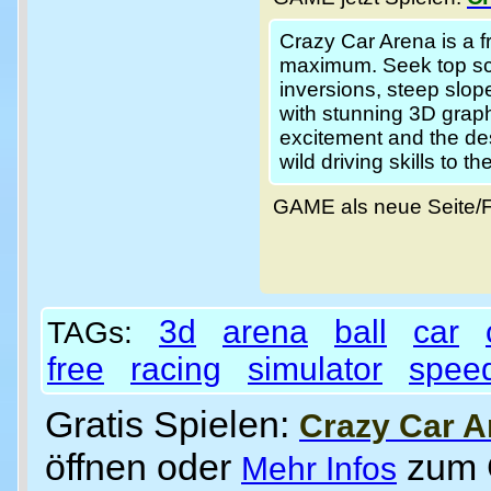
Crazy Car Arena is a f
maximum. Seek top sco
inversions, steep slope
with stunning 3D graph
excitement and the des
wild driving skills to the
GAME als neue Seite/
3d
arena
ball
car
TAGs:
free
racing
simulator
spee
Gratis Spielen:
Crazy Car A
öffnen oder
zum
Mehr Infos