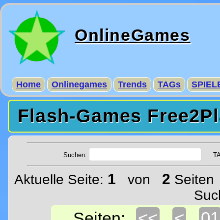
OnlineGames
Home
Onlinegames
Trends
TAGs
SPIEL
Flash-Games Free2Pl
Suchen:
T
1
2
Aktuelle Seite:
von
Seiten 
Suc
<<
<
01
Seiten: