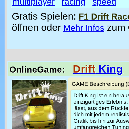
multiplayer
racing
speed
Gratis Spielen:
F1 Drift Rac
öffnen oder
zum
Mehr Infos
Drift
King
OnlineGame:
GAME Beschreibung (De
Drift King ist ein hera
einzigartiges Erlebnis
lässt, aus dem Rückfe
dich mit jedem realist
Grafik bis hin zur Au
umfangreichen Tuning-