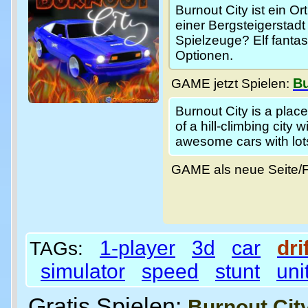
Burnout City ist ein O
einer Bergsteigerstadt
Spielzeuge? Elf fantas
Optionen.
Bu
GAME jetzt Spielen:
Burnout City is a plac
of a hill-climbing city
awesome cars with lots
GAME als neue Seite/
1-player
3d
car
dri
TAGs:
simulator
speed
stunt
uni
Gratis Spielen:
Burnout Cit