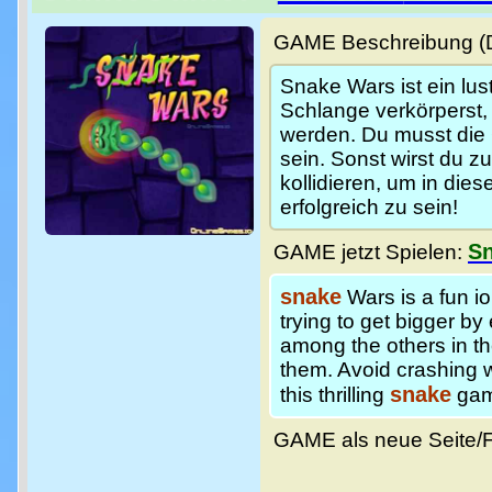
GAME Beschreibung (De
Snake Wars ist ein lus
Schlange verkörperst,
werden. Du musst die 
sein. Sonst wirst du z
kollidieren, um in di
erfolgreich zu sein!
S
GAME jetzt Spielen:
snake
Wars is a fun 
trying to get bigger b
among the others in th
them. Avoid crashing 
snake
this thrilling
gam
GAME als neue Seite/