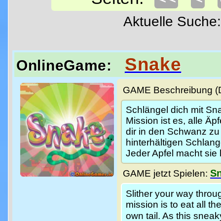
Aktuelle Such
Snake
OnlineGame:
GAME Beschreibung (De
Schlängel dich mit Sn
Mission ist es, alle Äp
dir in den Schwanz zu
hinterhältigen Schlan
Jeder Apfel macht sie 
S
GAME jetzt Spielen:
Slither your way thro
mission is to eat all t
own tail. As this snea