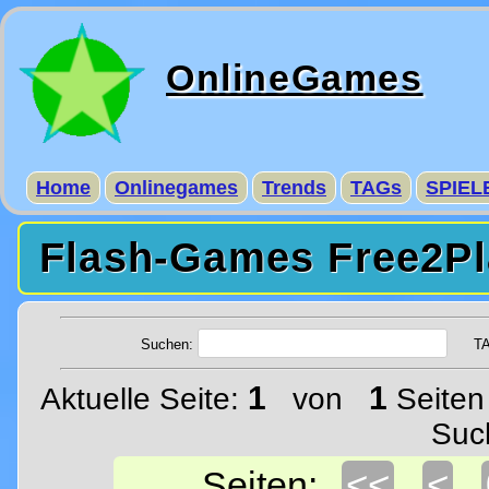
OnlineGames
Home
Onlinegames
Trends
TAGs
SPIEL
Flash-Games Free2Pl
Suchen:
T
1
1
Aktuelle Seite:
von
Seiten
Suc
<<
<
Seiten: