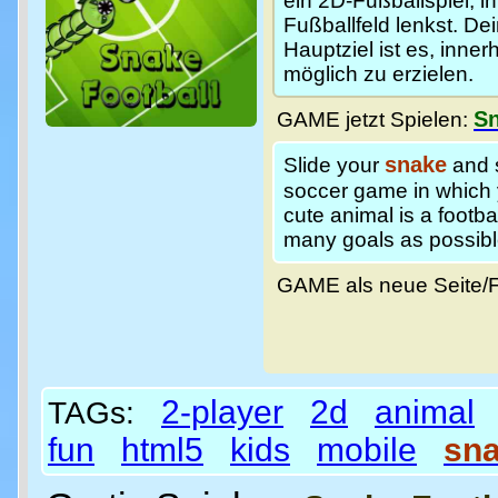
ein 2D-Fußballspiel, 
Fußballfeld lenkst. Dei
Hauptziel ist es, inne
möglich zu erzielen.
Sn
GAME jetzt Spielen:
snake
Slide your
and 
soccer game in which 
cute animal is a footba
many goals as possibl
GAME als neue Seite/
2-player
2d
animal
TAGs:
fun
html5
kids
mobile
sn