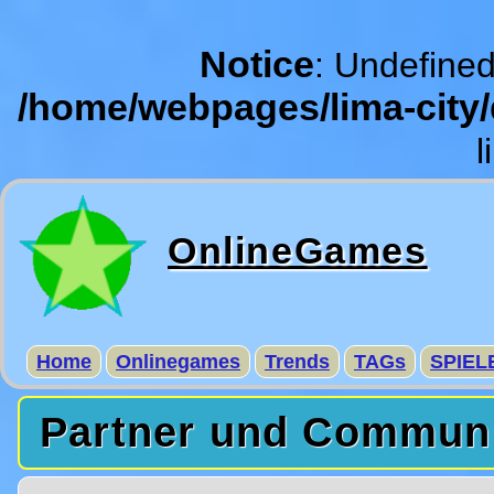
Notice
: Undefined
/home/webpages/lima-city
l
OnlineGames
Home
Onlinegames
Trends
TAGs
SPIEL
Partner und Commun