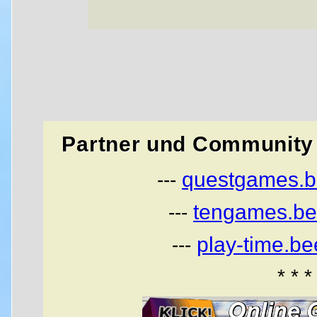
Partner und Community 
questgames.b
---
tengames.be
---
play-time.b
---
* * *