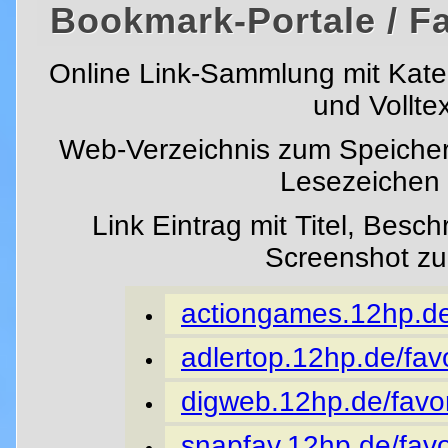
Bookmark-Portale / F
Online Link-Sammlung mit Kat
und Vollte
Web-Verzeichnis zum Speicher
Lesezeichen i
Link Eintrag mit Titel, Besc
Screenshot z
actiongames.12hp.de/
adlertop.12hp.de/favo
digweb.12hp.de/favor
snapfav.12hp.de/favo