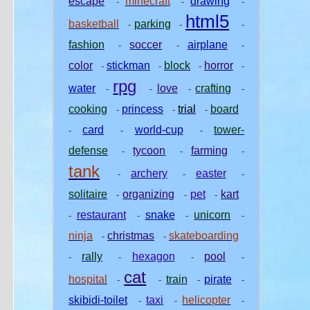
escape
minecraft
drawing
-
-
-
html5
basketball
parking
-
-
-
fashion
soccer
airplane
-
-
-
color
stickman
block
horror
-
-
-
-
rpg
water
love
crafting
-
-
-
-
cooking
princess
trial
board
-
-
-
card
world-cup
tower-
-
-
-
defense
tycoon
farming
-
-
-
tank
archery
easter
-
-
-
solitaire
organizing
pet
kart
-
-
-
restaurant
snake
unicorn
-
-
-
-
ninja
christmas
skateboarding
-
-
rally
hexagon
pool
-
-
-
-
cat
hospital
train
pirate
-
-
-
-
skibidi-toilet
taxi
helicopter
-
-
-