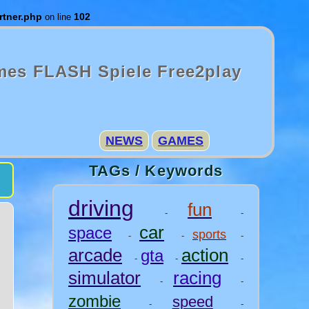
rtner.php
102
on line
mes FLASH Spiele Free2play
NEWS
GAMES
TAGs / Keywords
driving
fun
-
-
car
space
sports
-
-
-
arcade
action
gta
-
-
-
simulator
racing
-
-
zombie
speed
-
-