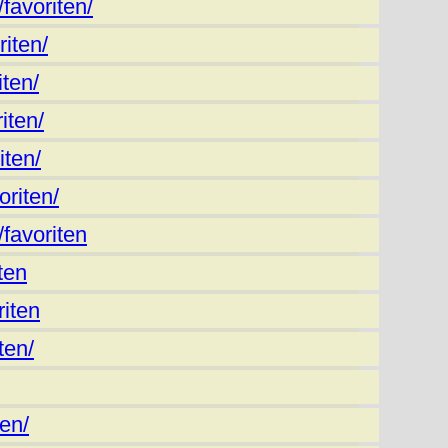
favoriten/
riten/
ten/
iten/
iten/
riten/
favoriten
ten
riten
ten/
ten/