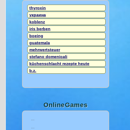
thyroxin
украина
koblenz
iris berben
boeing
guatemala
mehrwertsteuer
stefano domenicali
küchenschlacht rezepte heute
b.z.
OnlineGames
...
...