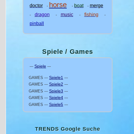
horse
doctor
boat
merge
-
-
-
dragon
music
fishing
-
-
-
-
pinball
Spiele / Games
Spiele
---
---
Spiele1
GAMES ---
---
Spiele2
GAMES ---
---
Spiele3
GAMES ---
---
Spiele4
GAMES ---
---
Spiele5
GAMES ---
---
TRENDS Google Suche