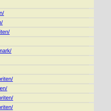
n/
n/
ten/
mark/
riten/
ten/
riten/
riten/