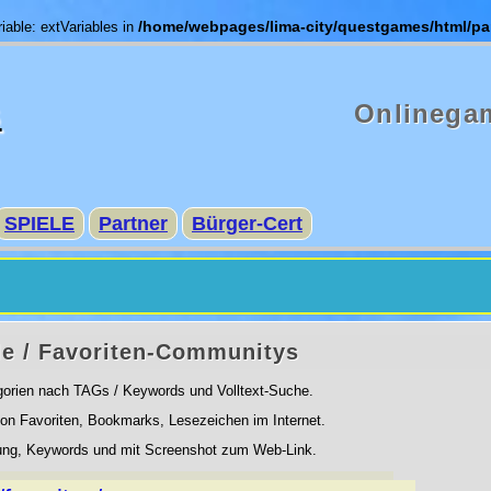
/home/webpages/lima-city/questgames/html/pa
iable: extVariables in
s
Onlinega
SPIELE
Partner
Bürger-Cert
e / Favoriten-Communitys
orien nach TAGs / Keywords und Volltext-Suche.
n Favoriten, Bookmarks, Lesezeichen im Internet.
ibung, Keywords und mit Screenshot zum Web-Link.