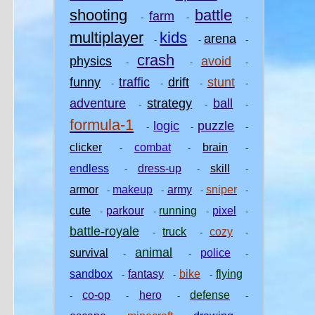
shooting
battle
farm
-
-
-
multiplayer
kids
arena
-
-
-
crash
physics
avoid
-
-
-
funny
traffic
drift
stunt
-
-
-
-
adventure
strategy
ball
-
-
-
formula-1
logic
puzzle
-
-
-
clicker
combat
brain
-
-
-
endless
dress-up
skill
-
-
-
armor
makeup
army
sniper
-
-
-
-
cute
parkour
running
pixel
-
-
-
-
battle-royale
truck
cozy
-
-
-
animal
survival
police
-
-
-
sandbox
fantasy
bike
flying
-
-
-
co-op
hero
defense
-
-
-
-