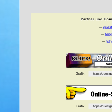
Partner und Com
ques
---
ten
---
pla
---
Grafik:
https://ques
Grafik:
https://ques