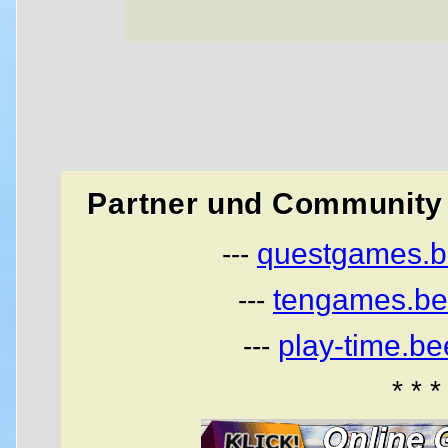
Partner und Community 
questgames.b
---
tengames.be
---
play-time.b
---
* * *