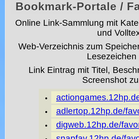
Bookmark-Portale / F
Online Link-Sammlung mit Kat
und Vollte
Web-Verzeichnis zum Speicher
Lesezeichen i
Link Eintrag mit Titel, Besc
Screenshot z
actiongames.12hp.de/
adlertop.12hp.de/favo
digweb.12hp.de/favor
snapfav.12hp.de/favo