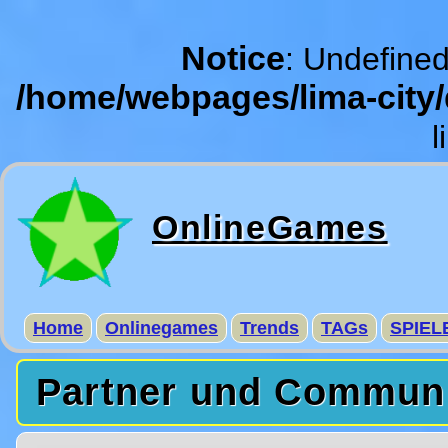
Notice
: Undefined
/home/webpages/lima-city
l
OnlineGames
Home
Onlinegames
Trends
TAGs
SPIEL
Partner und Commun