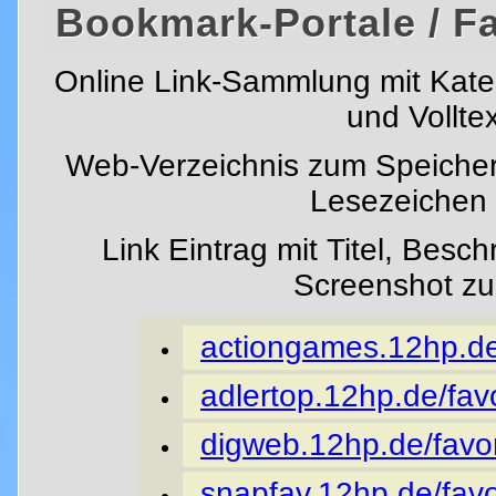
Bookmark-Portale / F
Online Link-Sammlung mit Kat
und Vollte
Web-Verzeichnis zum Speicher
Lesezeichen i
Link Eintrag mit Titel, Besc
Screenshot z
actiongames.12hp.de/
adlertop.12hp.de/favo
digweb.12hp.de/favor
snapfav.12hp.de/favo