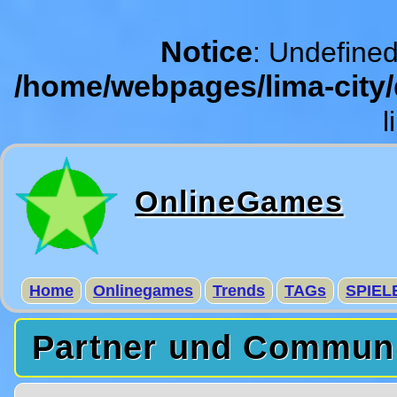
Notice
: Undefined
/home/webpages/lima-city
l
OnlineGames
Home
Onlinegames
Trends
TAGs
SPIEL
Partner und Commun