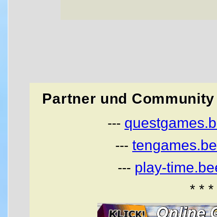
Partner und Community 
questgames.b
---
tengames.be
---
play-time.b
---
* * *