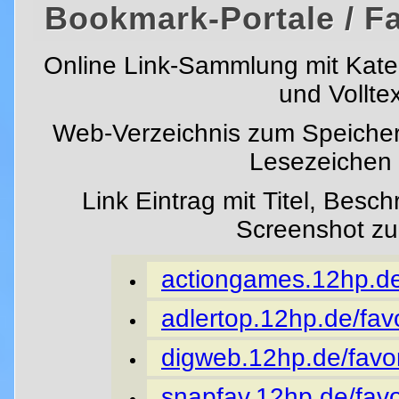
Bookmark-Portale / F
Online Link-Sammlung mit Kat
und Vollte
Web-Verzeichnis zum Speicher
Lesezeichen i
Link Eintrag mit Titel, Besc
Screenshot z
actiongames.12hp.de/
adlertop.12hp.de/favo
digweb.12hp.de/favor
snapfav.12hp.de/favo