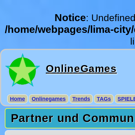
Notice
: Undefined
/home/webpages/lima-city
l
OnlineGames
Home
Onlinegames
Trends
TAGs
SPIEL
Partner und Commun