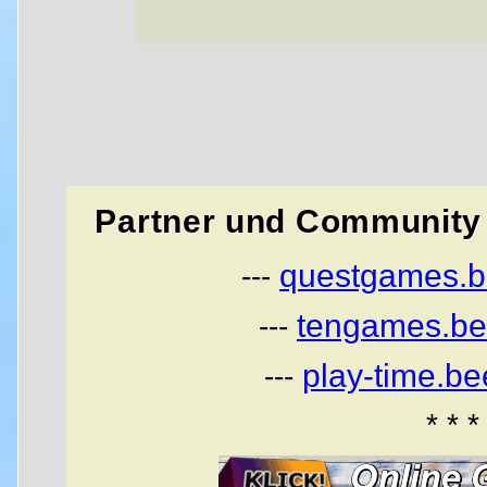
Partner und Community 
questgames.b
---
tengames.be
---
play-time.b
---
* * *