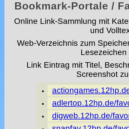
Bookmark-Portale / F
Online Link-Sammlung mit Kat
und Vollte
Web-Verzeichnis zum Speicher
Lesezeichen i
Link Eintrag mit Titel, Besc
Screenshot z
actiongames.12hp.de/
adlertop.12hp.de/favo
digweb.12hp.de/favor
snapfav.12hp.de/favo