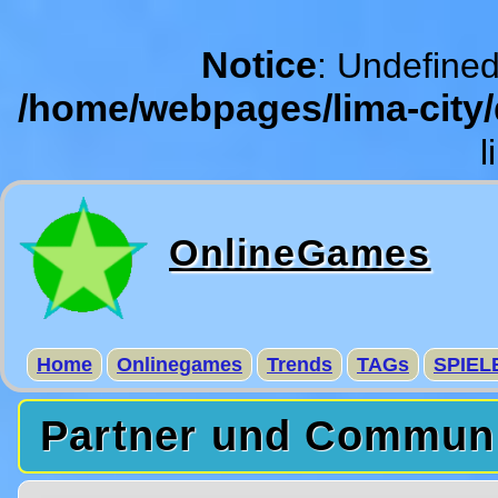
Notice
: Undefined
/home/webpages/lima-city
l
OnlineGames
Home
Onlinegames
Trends
TAGs
SPIEL
Partner und Commun