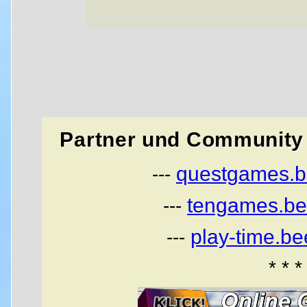
Partner und Community 
questgames.b
---
tengames.be
---
play-time.b
---
* * *