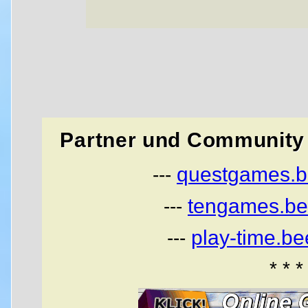
Partner und Community 
questgames.b
---
tengames.be
---
play-time.b
---
* * *