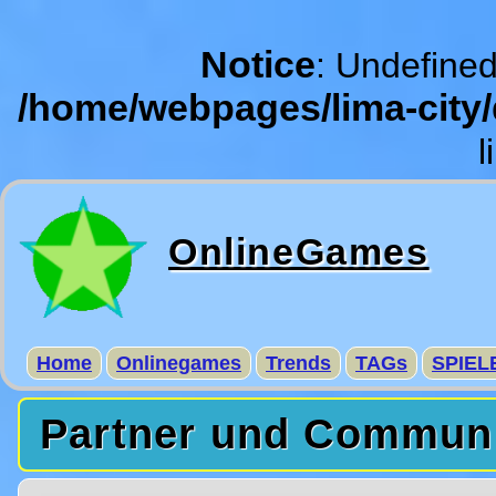
Notice
: Undefined
/home/webpages/lima-city
l
OnlineGames
Home
Onlinegames
Trends
TAGs
SPIEL
Partner und Commun