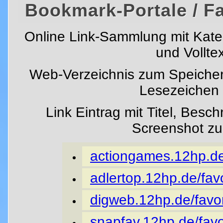
Bookmark-Portale / F
Online Link-Sammlung mit Kat
und Vollte
Web-Verzeichnis zum Speicher
Lesezeichen i
Link Eintrag mit Titel, Besc
Screenshot z
actiongames.12hp.de/
adlertop.12hp.de/favo
digweb.12hp.de/favor
snapfav.12hp.de/favo