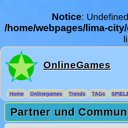
Notice
: Undefined
/home/webpages/lima-city
l
OnlineGames
Home
Onlinegames
Trends
TAGs
SPIEL
Partner und Commun