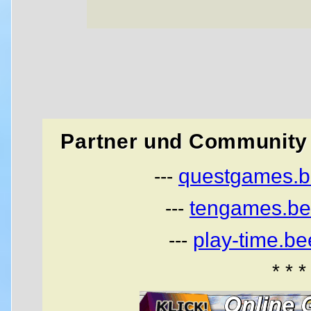
Partner und Community 
questgames.b
---
tengames.be
---
play-time.b
---
* * *