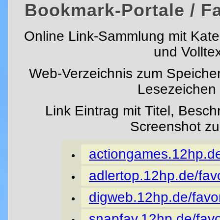
Bookmark-Portale / F
Online Link-Sammlung mit Kat
und Vollte
Web-Verzeichnis zum Speicher
Lesezeichen i
Link Eintrag mit Titel, Besc
Screenshot z
actiongames.12hp.de/
adlertop.12hp.de/favo
digweb.12hp.de/favor
snapfav.12hp.de/favo