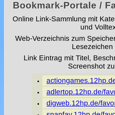
Bookmark-Portale / F
Online Link-Sammlung mit Kat
und Vollte
Web-Verzeichnis zum Speicher
Lesezeichen i
Link Eintrag mit Titel, Besc
Screenshot z
actiongames.12hp.de/
adlertop.12hp.de/favo
digweb.12hp.de/favor
snapfav.12hp.de/favo