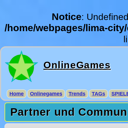
Notice
: Undefined
/home/webpages/lima-city
l
OnlineGames
Home
Onlinegames
Trends
TAGs
SPIEL
Partner und Commun