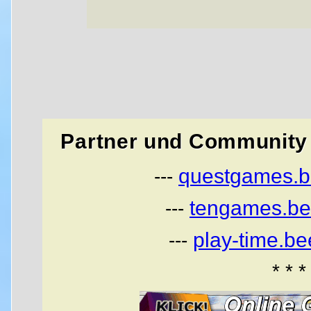
Partner und Community 
questgames.b
---
tengames.be
---
play-time.b
---
* * *