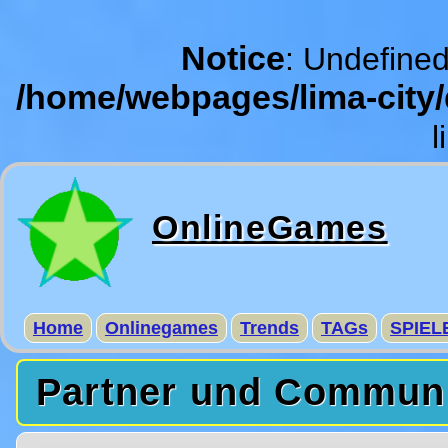
Notice
: Undefined
/home/webpages/lima-city
l
OnlineGames
Home
Onlinegames
Trends
TAGs
SPIEL
Partner und Commun