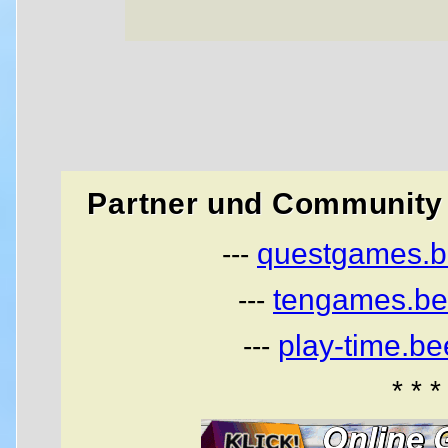
Partner und Community 
questgames.b
---
tengames.be
---
play-time.b
---
* * *