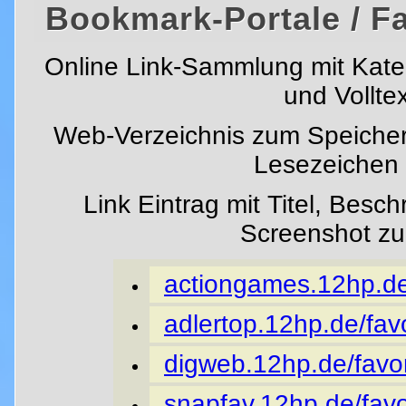
Bookmark-Portale / F
Online Link-Sammlung mit Kat
und Vollte
Web-Verzeichnis zum Speicher
Lesezeichen i
Link Eintrag mit Titel, Besc
Screenshot z
actiongames.12hp.de/
adlertop.12hp.de/favo
digweb.12hp.de/favor
snapfav.12hp.de/favo