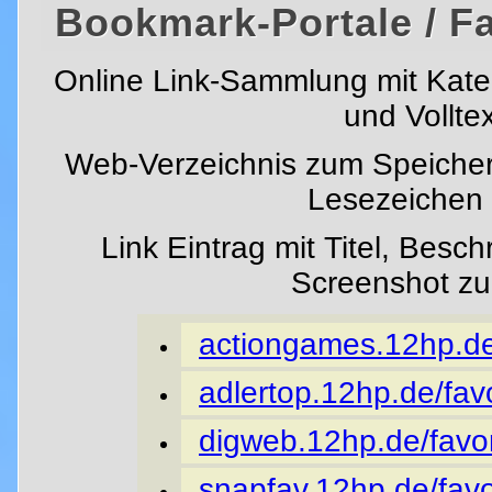
Bookmark-Portale / F
Online Link-Sammlung mit Kat
und Vollte
Web-Verzeichnis zum Speicher
Lesezeichen i
Link Eintrag mit Titel, Besc
Screenshot z
actiongames.12hp.de/
adlertop.12hp.de/favo
digweb.12hp.de/favor
snapfav.12hp.de/favo