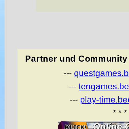
Partner und Community 
questgames.b
---
tengames.be
---
play-time.b
---
* * *