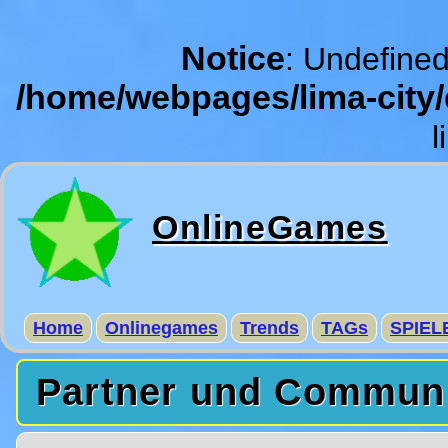
Notice
: Undefined
/home/webpages/lima-city
l
OnlineGames
Home
Onlinegames
Trends
TAGs
SPIEL
Partner und Commun