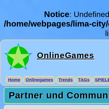
Notice
: Undefined
/home/webpages/lima-city
l
OnlineGames
Home
Onlinegames
Trends
TAGs
SPIEL
Partner und Commun