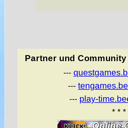
Partner und Community 
questgames.b
---
tengames.be
---
play-time.b
---
* * *