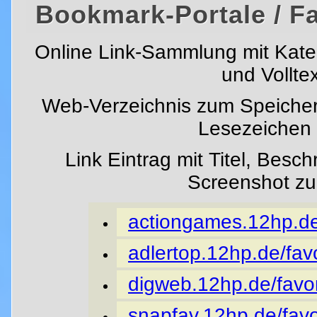
Bookmark-Portale / F
Online Link-Sammlung mit Kat
und Vollte
Web-Verzeichnis zum Speicher
Lesezeichen i
Link Eintrag mit Titel, Besc
Screenshot z
actiongames.12hp.de/
adlertop.12hp.de/favo
digweb.12hp.de/favor
snapfav.12hp.de/favo