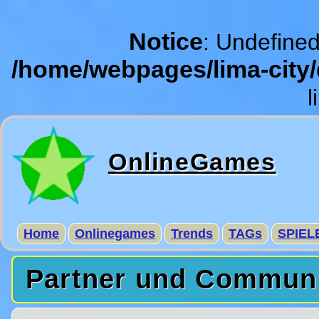
Notice
: Undefined
/home/webpages/lima-city
l
OnlineGames
Home
Onlinegames
Trends
TAGs
SPIEL
Partner und Commun