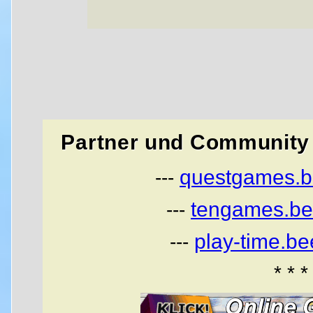
Partner und Community 
questgames.b
---
tengames.be
---
play-time.b
---
* * *