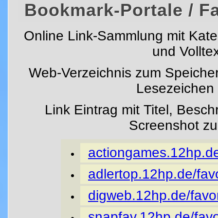
Bookmark-Portale / F
Online Link-Sammlung mit Kat
und Vollte
Web-Verzeichnis zum Speicher
Lesezeichen i
Link Eintrag mit Titel, Besc
Screenshot z
actiongames.12hp.de/
adlertop.12hp.de/favo
digweb.12hp.de/favor
snapfav.12hp.de/favo