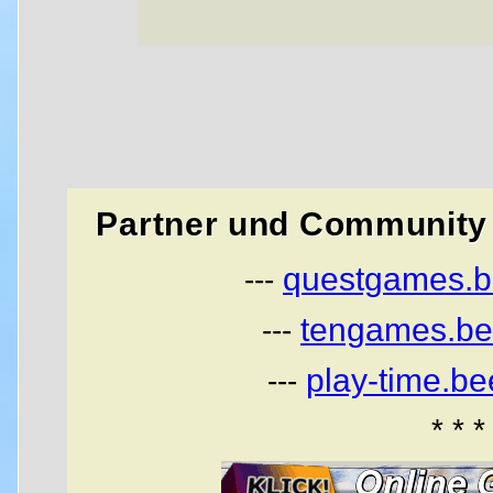
Partner und Community 
questgames.b
---
tengames.be
---
play-time.b
---
* * *