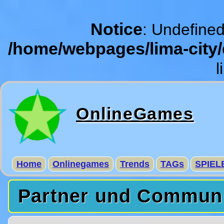
Notice
: Undefined
/home/webpages/lima-city
l
OnlineGames
Home
Onlinegames
Trends
TAGs
SPIEL
Partner und Commun