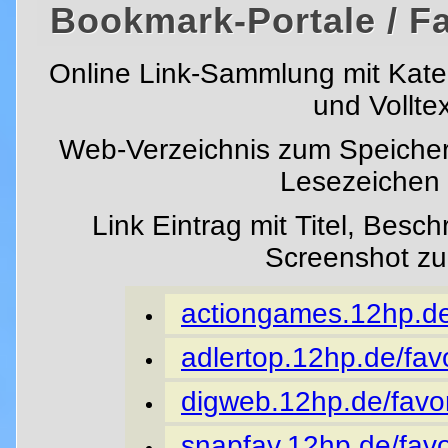
Bookmark-Portale / F
Online Link-Sammlung mit Kat
und Vollte
Web-Verzeichnis zum Speicher
Lesezeichen i
Link Eintrag mit Titel, Besc
Screenshot z
actiongames.12hp.de/
adlertop.12hp.de/favo
digweb.12hp.de/favor
snapfav.12hp.de/favo