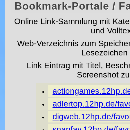
Bookmark-Portale / F
Online Link-Sammlung mit Kat
und Vollte
Web-Verzeichnis zum Speicher
Lesezeichen i
Link Eintrag mit Titel, Besc
Screenshot z
actiongames.12hp.de/
adlertop.12hp.de/favo
digweb.12hp.de/favor
snapfav.12hp.de/favo