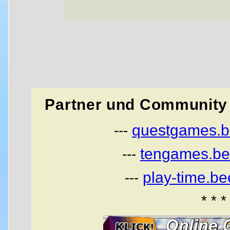
Partner und Community 
questgames.b
---
tengames.be
---
play-time.b
---
* * *