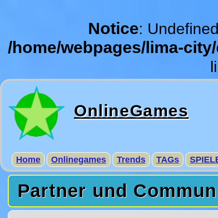
Notice
: Undefined
/home/webpages/lima-city
l
OnlineGames
Home
Onlinegames
Trends
TAGs
SPIEL
Partner und Commun